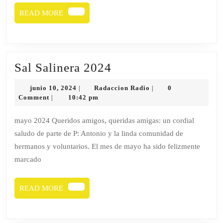
TEMAS
READ
READ MORE
MORE
Sal
Sal Salinera 2024
Salinera
junio
Radaccion
junio 10, 2024
Radaccion Radio
0
|
|
2024
10,
Radio
Comment
10:42 pm
|
2024
mayo 2024 Queridos amigos, queridas amigas: un cordial
saludo de parte de P: Antonio y la linda comunidad de
hermanos y voluntarios. El mes de mayo ha sido felizmente
marcado
READ
READ MORE
MORE