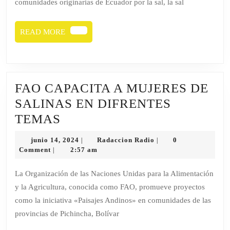
comunidades originarias de Ecuador por la sal, la sal
2024
READ
READ MORE
MORE
FAO CAPACITA A MUJERES DE
SALINAS EN DIFRENTES
FAO
TEMAS
CAPACITA
junio
Radaccion
junio 14, 2024
Radaccion Radio
0
|
|
A
14,
Radio
Comment
2:57 am
|
2024
MUJERES
La Organización de las Naciones Unidas para la Alimentación
DE
y la Agricultura, conocida como FAO, promueve proyectos
SALINAS
como la iniciativa «Paisajes Andinos» en comunidades de las
EN
provincias de Pichincha, Bolívar
DIFRENTES