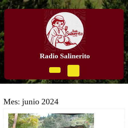
Skip
to
content
Skip
to
content
Radio Salinerito
Open
Button
Mes:
junio 2024