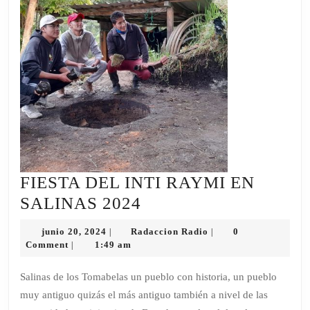
FIESTA DEL INTI RAYMI EN
FIESTA
SALINAS 2024
DEL
junio
Radaccion
junio 20, 2024
Radaccion Radio
0
|
|
INTI
20,
Radio
Comment
1:49 am
|
2024
RAYMI
Salinas de los Tomabelas un pueblo con historia, un pueblo
EN
muy antiguo quizás el más antiguo también a nivel de las
SALINAS