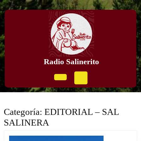
Skip
to
content
Skip
to
content
Radio Salinerito
Open
Button
Categoría:
EDITORIAL – SAL
SALINERA