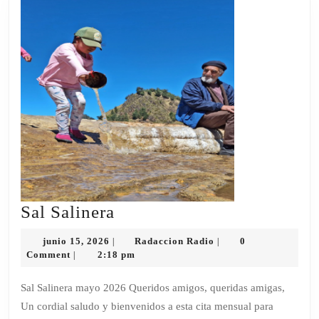
Sal
Sal Salinera
Salinera
junio
Radaccion
junio 15, 2026
Radaccion Radio
0
|
|
15,
Radio
Comment
2:18 pm
|
2026
Sal Salinera mayo 2026 Queridos amigos, queridas amigas,
Un cordial saludo y bienvenidos a esta cita mensual para