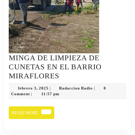
MINGA DE LIMPIEZA DE
CUNETAS EN EL BARRIO
MINGA
MIRAFLORES
DE
febrero
Radaccion
febrero 3, 2025
Radaccion Radio
0
|
|
LIMPIEZA
3,
Radio
Comment
11:57 pm
|
2025
DE
CUNETAS
READ
READ MORE
MORE
EN
EL