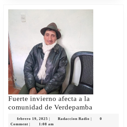
Fuerte invierno afecta a la
Fuerte
comunidad de Verdepamba
invierno
febrero
Radaccion
febrero 19, 2025
Radaccion Radio
0
|
|
afecta
19,
Radio
Comment
1:08 am
|