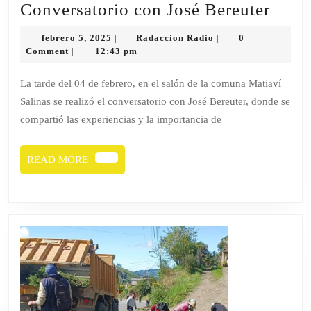
Conv
Conversatorio con José Bereuter
con
febrero
Radaccion
febrero 5, 2025
Radaccion Radio
0
|
|
José
5,
Radio
Comment
12:43 pm
|
2025
Bereu
La tarde del 04 de febrero, en el salón de la comuna Matiaví
Salinas se realizó el conversatorio con José Bereuter, donde se
compartió las experiencias y la importancia de
READ
READ MORE
MORE