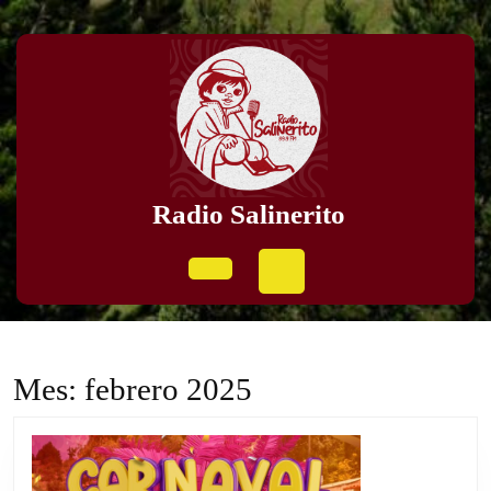
Skip
to
content
Skip
to
content
Radio Salinerito
Open
Button
Mes:
febrero 2025