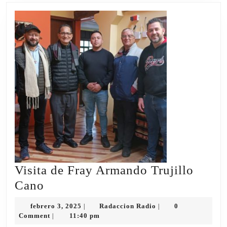
BARRIO
MIRAFLORES
Visita de Fray Armando Trujillo
Visita
Cano
de
febrero
Radaccion
febrero 3, 2025
Radaccion Radio
0
|
|
Fray
3,
Radio
Comment
11:40 pm
|
2025