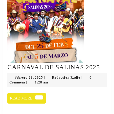
CAR
CARNAVAL DE SALINAS 2025
DE
febrero
Radaccion
febrero 21, 2025
Radaccion Radio
0
|
|
SAL
21,
Radio
Comment
1:28 am
|
2025
2025
READ
READ MORE
MORE