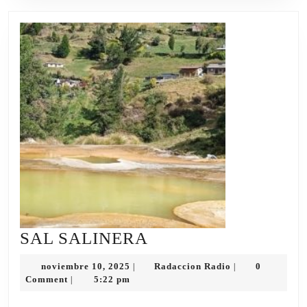
SAL
SAL SALINERA
SALINERA
noviembre
Radaccion
noviembre 10, 2025
Radaccion Radio
0
|
|
10,
Radio
Comment
5:22 pm
|
2025