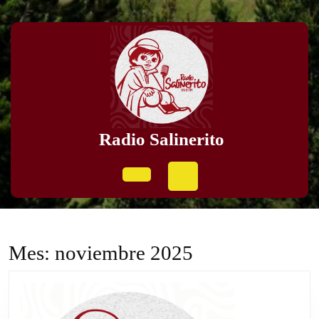
Skip
to
content
Skip
to
content
Radio Salinerito
Open
Button
Mes:
noviembre 2025