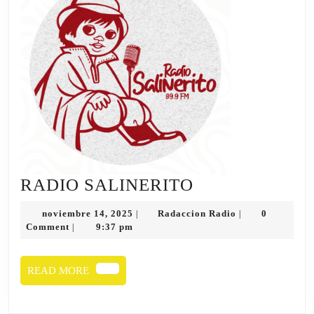
RADIO
RADIO SALINERITO
SALINERITO
noviembre
Radaccion
noviembre 14, 2025
Radaccion Radio
0
|
|
14,
Radio
Comment
9:37 pm
|
2025
READ
READ MORE
MORE