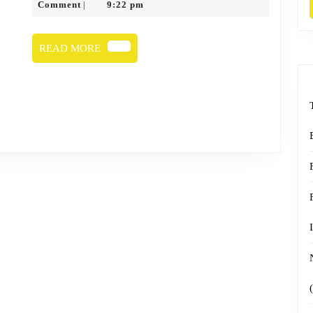
FF.SS
8,
Radio
Comment
9:22 pm
|
2025
READ
READ MORE
MORE