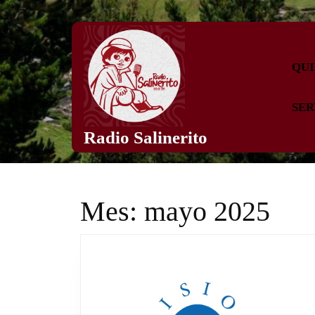
Skip
to
content
Skip
QUI
to
content
SER
Radio Salinerito
Mes:
mayo 2025