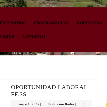
ENES SOMOS
PROGRAMACIÓN
COBERTURA
VICIOS
CONTACTO
OPORTUNIDAD LABORAL
OPORTUNIDAD
FF.SS
LABORAL
mayo
Radaccion
mayo 8, 2025
Radaccion Radio
0
|
|