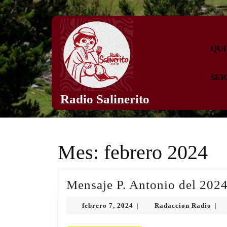
Skip
to
content
Skip
QUI
to
content
SER
Radio Salinerito
Mes:
febrero 2024
Mensaje P. Antonio del 202
febrero
Rada
febrero 7, 2024
Radaccion Radio
|
|
7,
Radi
2024