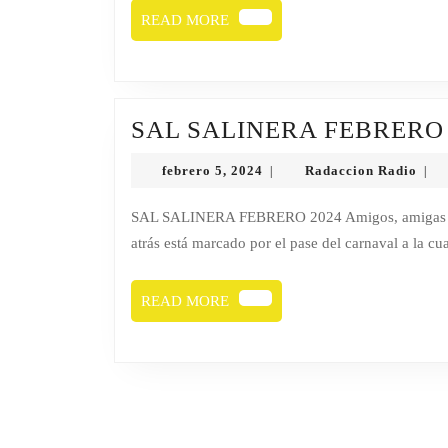
READ
READ MORE
MORE
SAL SALINERA FEBRERO 
febrero
Rada
febrero 5, 2024
Radaccion Radio
|
|
5,
Radi
2024
SAL SALINERA FEBRERO 2024 Amigos, amigas un cordial saludo de parte de P. Antonio. El mes que dejamos
atrás está marcado por el pase del carnaval a la c
READ
READ MORE
MORE