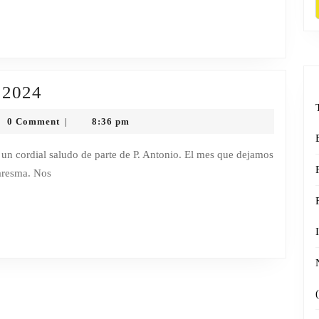
del
2024
SAL
2024
SALINERA
ccion
0 Comment
8:36 pm
|
FEBRERO
o
2024
uaresma. Nos