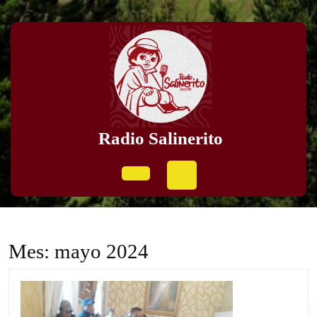
Skip
to
content
Skip
to
content
Radio Salinerito
Open
Button
Mes:
mayo 2024