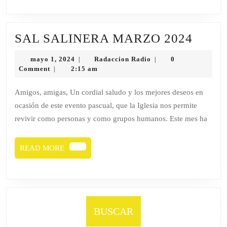
SAL
SAL SALINERA MARZO 2024
SALI
mayo
Radaccion
mayo 1, 2024
Radaccion Radio
0
|
|
MAR
1,
Radio
Comment
2:15 am
|
2024
2024
Amigos, amigas, Un cordial saludo y los mejores deseos en
ocasión de este evento pascual, que la Iglesia nos permite
revivir como personas y como grupos humanos. Este mes ha
READ
READ MORE
MORE
BUSCAR