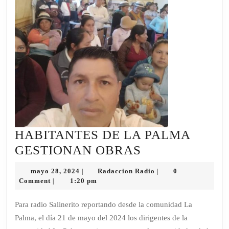
HABITANTES DE LA PALMA
HABITANTES
GESTIONAN OBRAS
DE
mayo
Radaccion
mayo 28, 2024
Radaccion Radio
0
|
|
LA
28,
Radio
Comment
1:20 pm
|
2024
PALMA
Para radio Salinerito reportando desde la comunidad La
GESTIONAN
Palma, el día 21 de mayo del 2024 los dirigentes de la
OBRAS