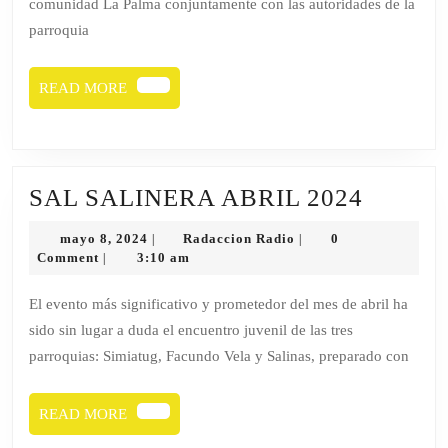
comunidad La Palma conjuntamente con las autoridades de la
parroquia
READ
READ MORE
MORE
SAL
SAL SALINERA ABRIL 2024
SALIN
mayo
Radaccion
mayo 8, 2024
Radaccion Radio
0
|
|
ABRIL
8,
Radio
Comment
3:10 am
|
2024
2024
El evento más significativo y prometedor del mes de abril ha
sido sin lugar a duda el encuentro juvenil de las tres
parroquias: Simiatug, Facundo Vela y Salinas, preparado con
READ
READ MORE
MORE