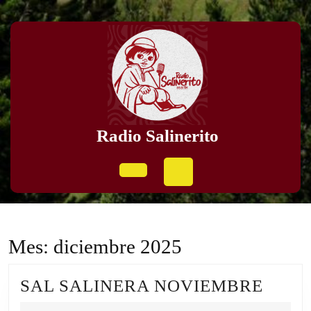
Skip
to
content
Skip
to
content
Radio Salinerito
Open
Button
Mes:
diciembre 2025
SAL
SAL SALINERA NOVIEMBRE
SALI