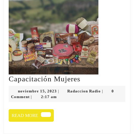
Capacitación
Capacitación Mujeres
Mujeres
noviembre
Radaccion
noviembre 15, 2023
Radaccion Radio
0
|
|
15,
Radio
Comment
2:17 am
|
2023
READ
READ MORE
MORE