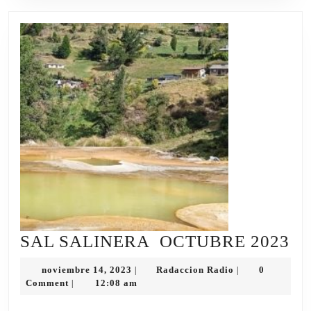
S
SAL SALINERA OCTUBRE 2023
S
noviembre
Radaccion
noviembre 14, 2023
Radaccion Radio
0
|
|
O
14,
Radio
Comment
12:08 am
|
2023
20