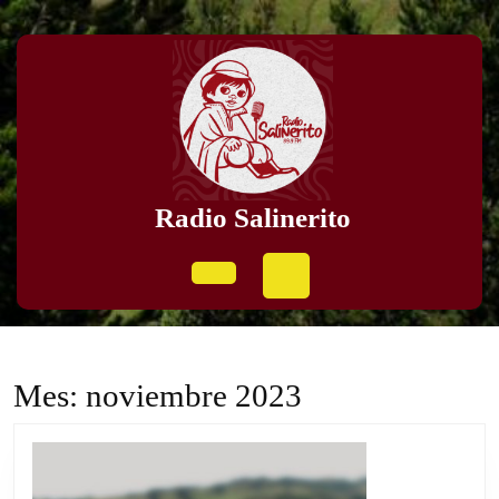
Skip
to
content
Skip
to
content
Radio Salinerito
Open
Button
Mes:
noviembre 2023