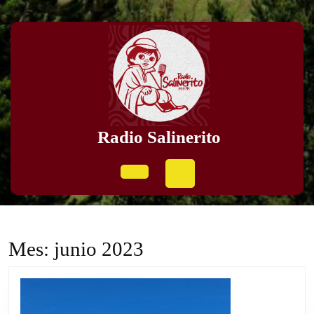
Skip
to
content
Skip
to
content
Radio Salinerito
Open
Button
Mes:
junio 2023