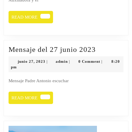
Auxiliadora y el
READ
READ MORE
MORE
Mensaje
Mensaje del 27 junio 2023
del
junio
admin
junio 27, 2023
admin
0 Comment
8:20
|
|
|
27
27,
pm
2023
junio
Mensaje Padre Antonio escuchar
2023
READ
READ MORE
MORE