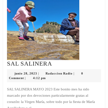
SAL
SAL SALINERA
SALINERA
junio
Radaccion
junio 28, 2023
Radaccion Radio
0
|
|
28,
Radio
Comment
4:12 pm
|
2023
SAL SALINERA MAYO 2023 Este bonito mes ha sido
marcado por dos devociones particularmente gratas al
corazón: la Virgen María, sobre todo por la fiesta de María