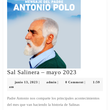
Sal
Sal Salinera – mayo 2023
Salinera
junio
admin
junio 13, 2023
admin
0 Comment
1:59
|
|
|
–
13,
am
2023
mayo
Padre Antonio nos comparte los principales acontecimientos
2023
del mes que van haciendo la historia de Salinas