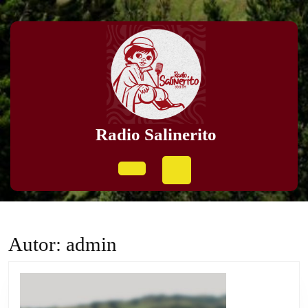
Skip
to
content
Skip
to
content
Radio Salinerito
Open
Button
Autor:
admin