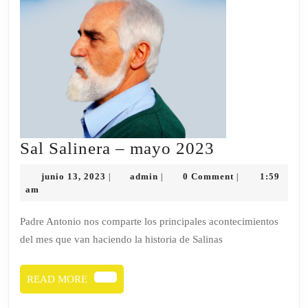
Sal
Sal Salinera – mayo 2023
Salinera
junio
admin
junio 13, 2023
admin
0 Comment
1:59
|
|
|
–
13,
am
2023
mayo
Padre Antonio nos comparte los principales acontecimientos
2023
del mes que van haciendo la historia de Salinas
READ
READ MORE
MORE