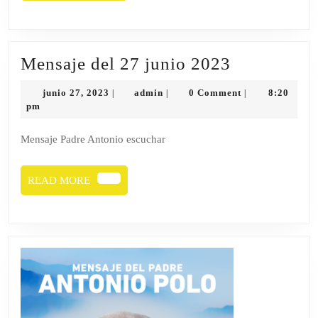
MORE
Mensaje
Mensaje del 27 junio 2023
del
junio
admin
junio 27, 2023
admin
0 Comment
8:20
|
|
|
27
27,
pm
2023
junio
Mensaje Padre Antonio escuchar
2023
READ
READ MORE
MORE