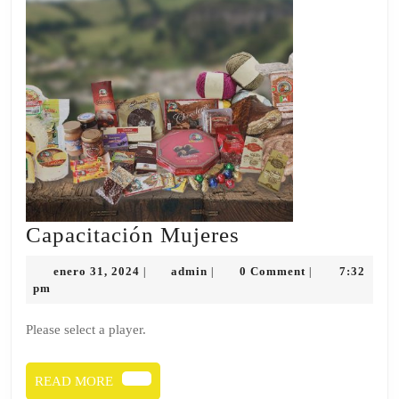
Capacitación
Capacitación Mujeres
Mujeres
enero
admin
enero 31, 2024
admin
0 Comment
7:32
|
|
|
31,
pm
2024
Please select a player.
READ
READ MORE