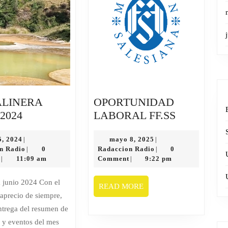
ALINERA
OPORTUNIDAD
SAL
OPORTUN
2024
LABORAL FF.SS
SALINERA
LABORAL
JUNIO
julio
mayo
FF.SS
5, 2024
mayo 8, 2025
|
|
5,
Radaccion
8,
Radaccion
n Radio
0
Radaccion Radio
0
|
|
2024
2024
Radio
2025
Radio
t
11:09 am
Comment
9:22 pm
|
|
READ
READ MORE
 aprecio de siempre,
MORE
entrega del resumen de
s y eventos del mes