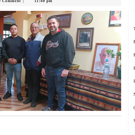
ion
0 Comment
11:40 pm
|