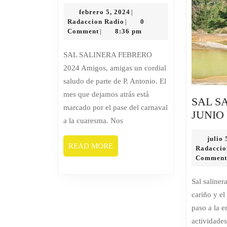
SALINERA
febrero
FEBRERO
febrero 5, 2024
|
Radaccion
5,
Radaccion Radio
0
|
2024
Radio
2024
Comment
8:36 pm
|
SAL SALINERA FEBRERO
2024 Amigos, amigas un cordial
saludo de parte de P. Antonio. El
mes que dejamos atrás está
SAL S
marcado por el pase del carnaval
JUNIO 
a la cuaresma. Nos
julio 
READ
READ MORE
Radaccio
MORE
Commen
Sal salinera junio 2024 Con el
cariño y el
paso a la 
actividade