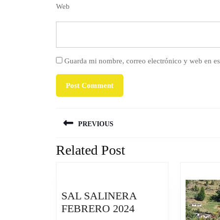
Web
Guarda mi nombre, correo electrónico y web en es
Navegación
PREVIOUS
de
entradas
Related Post
Previous
post:
SAL SALINERA
SAL
FEBRERO 2024