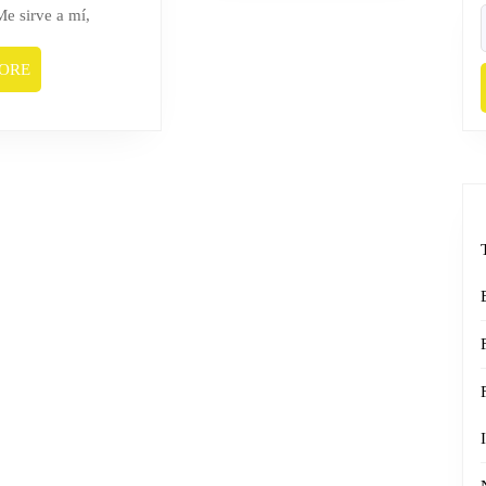
Me sirve a mí,
f
READ
ORE
MORE