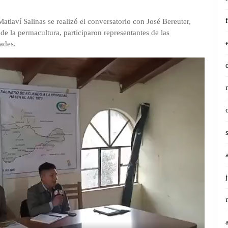
atiaví Salinas se realizó el conversatorio con José Bereuter,
de la permacultura, participaron representantes de las
dades.