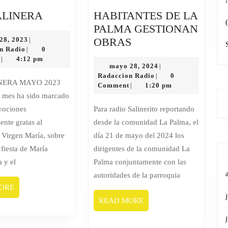
SAL
ALINERA
HABITANTES DE LA
SALINERA
PALMA GESTIONAN
junio
HABITANTES
 28, 2023
OBRAS
|
Radaccion
28,
n Radio
0
|
DE
Radio
2023
t
4:12 pm
|
LA
mayo
mayo 28, 2024
|
Radaccion
28,
Radaccion Radio
0
|
PALMA
Radio
2024
Comment
1:20 pm
|
GESTIONAN
o mes ha sido marcado
OBRAS
vociones
Para radio Salinerito reportando
ente gratas al
desde la comunidad La Palma, el
a Virgen María, sobre
día 21 de mayo del 2024 los
 fiesta de María
dirigentes de la comunidad La
 y el
Palma conjuntamente con las
autoridades de la parroquia
READ
ORE
MORE
READ
READ MORE
MORE