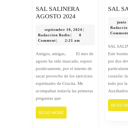
SAL SALINERA
SAL S
SAL
AGOSTO 2024
SALINERA
junio
Radaccio
AGOSTO
septiembre
septiembre 10, 2024
|
Commen
Radaccion
10,
Radaccion Radio
0
|
2024
Radio
2024
Comment
2:21 am
|
SAL SALINERA MAYO 2023
Amigos, amigas, El mes de
Este bonit
agosto ha sido marcado, espero
por dos de
positivamente, por el intento de
particularm
sacar provecho de los ejercicios
corazón: l
espirituales de Crucita. Me
todo por la
acompañan todavía las primeras
Auxiliadora
preguntas que
READ M
READ
READ MORE
MORE