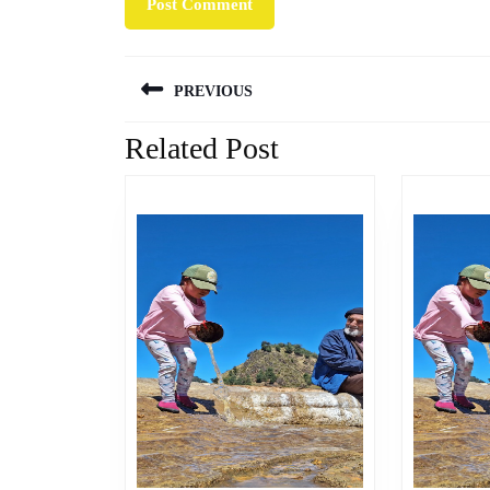
Navegación
PREVIOUS
de
entradas
Related Post
Previous
post: