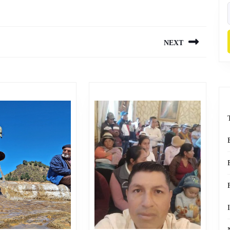
f
NEXT
Next
post: