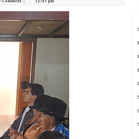
ion
0 Comment
12:43 pm
|