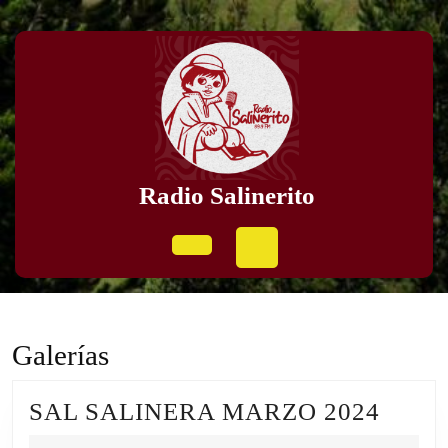
Skip
to
content
Skip
to
content
Radio Salinerito
Open
Button
Galerías
SAL
SAL SALINERA MARZO 2024
SALI