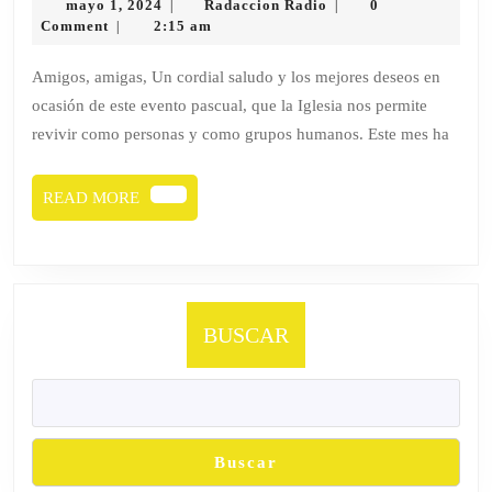
mayo
Radaccion
mayo 1, 2024
Radaccion Radio
0
|
|
MAR
1,
Radio
Comment
2:15 am
|
2024
2024
Amigos, amigas, Un cordial saludo y los mejores deseos en
ocasión de este evento pascual, que la Iglesia nos permite
revivir como personas y como grupos humanos. Este mes ha
READ
READ MORE
MORE
BUSCAR
Buscar