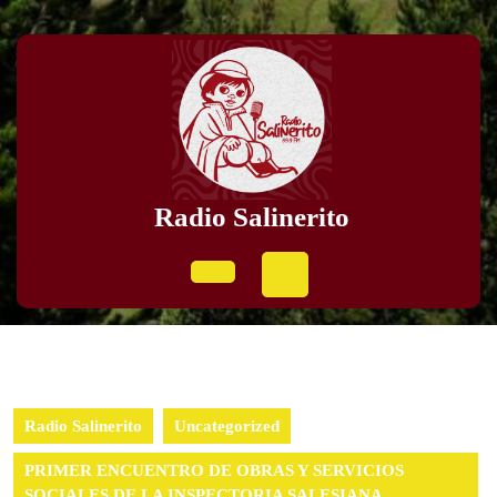
Skip
to
content
Skip
to
content
Radio Salinerito
Open
Button
Radio Salinerito
Uncategorized
PRIMER ENCUENTRO DE OBRAS Y SERVICIOS
SOCIALES DE LA INSPECTORIA SALESIANA