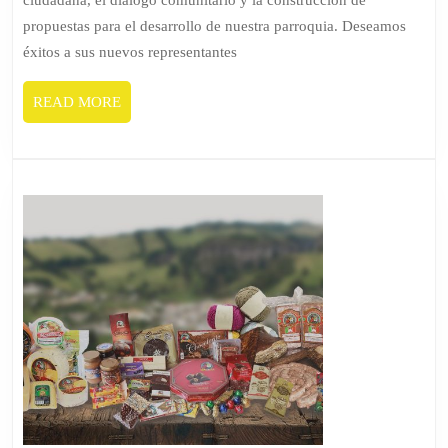
ciudadana, el diálogo comunitario y la construcción de
Ciudadana
propuestas para el desarrollo de nuestra parroquia. Deseamos
(ALC)
éxitos a sus nuevos representantes
para
el
READ
READ MORE
período
MORE
2026-
2028.