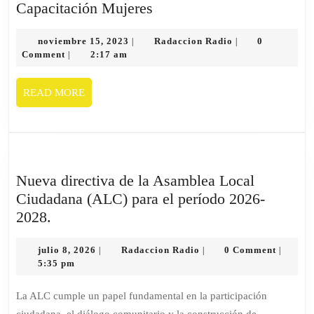
Capacitación
Capacitación Mujeres
Mujeres
noviembre
Radaccion
noviembre 15, 2023
Radaccion Radio
0
|
|
15,
Radio
Comment
2:17 am
|
2023
READ
READ MORE
MORE
Nueva directiva de la Asamblea Local
Ciudadana (ALC) para el período 2026-
Nueva
2028.
directiva
de
julio
Radaccion
julio 8, 2026
Radaccion Radio
0 Comment
|
|
|
8,
Radio
5:35 pm
la
2026
Asamblea
La ALC cumple un papel fundamental en la participación
Local