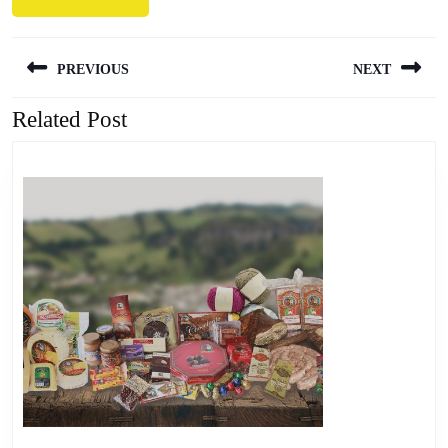
Navegación
PREVIOUS
NEXT
de
entradas
Related Post
Previous
Next
post:
post: