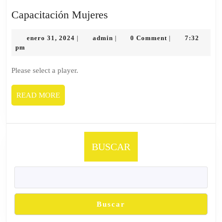
Capacitación
Capacitación Mujeres
Mujeres
enero
admin
enero 31, 2024
admin
0 Comment
7:32
|
|
|
31,
pm
2024
Please select a player.
READ
READ MORE
MORE
BUSCAR
Buscar