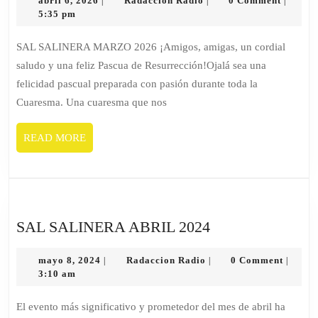
abril 6, 2026
Radaccion Radio
0 Comment
|
|
|
6,
Radio
5:35 pm
2026
SAL SALINERA MARZO 2026 ¡Amigos, amigas, un cordial
saludo y una feliz Pascua de Resurrección!Ojalá sea una
felicidad pascual preparada con pasión durante toda la
Cuaresma. Una cuaresma que nos
READ
READ MORE
MORE
SAL
SAL SALINERA ABRIL 2024
SALINERA
mayo
Radaccion
ABRIL
mayo 8, 2024
Radaccion Radio
0 Comment
|
|
|
8,
Radio
3:10 am
2024
2024
El evento más significativo y prometedor del mes de abril ha