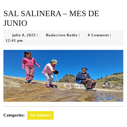
SAL SALINERA – MES DE
JUNIO
julio
Radaccion
julio 8, 2025
Radaccion Radio
0 Comment
|
|
|
8,
Radio
12:41 pm
2025
Categories:
Sal Salinera