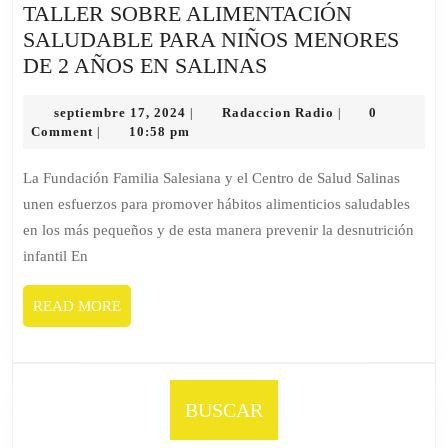
TALLER SOBRE ALIMENTACIÓN
SALUDABLE PARA NIÑOS MENORES
TALLER
DE 2 AÑOS EN SALINAS
SOBRE
septiembre
ALIMENTACIÓN
Radaccion
septiembre 17, 2024
Radaccion Radio
0
|
|
17,
Radio
Comment
10:58 pm
|
SALUDABLE
2024
PARA
La Fundación Familia Salesiana y el Centro de Salud Salinas
NIÑOS
unen esfuerzos para promover hábitos alimenticios saludables
MENORES
en los más pequeños y de esta manera prevenir la desnutrición
DE
infantil En
2
AÑOS
READ
READ MORE
EN
MORE
SALINAS
BUSCAR