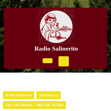
Skip
to
content
Skip
to
content
Radio Salinerito
Open
Button
Radio Salinerito
Sal Salinera
SAL SALINERA – MES DE JUNIO