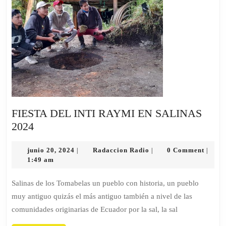
FIESTA DEL INTI RAYMI EN SALINAS
FIESTA
2024
DEL
INTI
junio
Radaccion
junio 20, 2024
Radaccion Radio
0 Comment
|
|
|
20,
Radio
1:49 am
RAYMI
2024
EN
Salinas de los Tomabelas un pueblo con historia, un pueblo
SALINAS
muy antiguo quizás el más antiguo también a nivel de las
2024
comunidades originarias de Ecuador por la sal, la sal