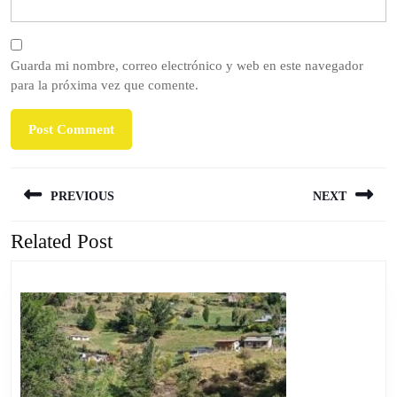
Guarda mi nombre, correo electrónico y web en este navegador
para la próxima vez que comente.
Navegación
PREVIOUS
NEXT
de
entradas
Related Post
Previous
Next
post:
post: