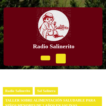
Skip
to
content
Skip
to
content
Radio Salinerito
Open
Button
Radio Salinerito
Sal Salinera
TALLER SOBRE ALIMENTACIÓN SALUDABLE PARA
NIÑOS MENORES DE 2 AÑOS EN SALINAS