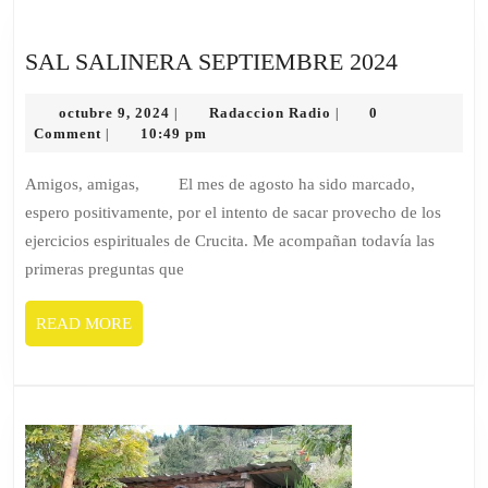
SAL
SAL SALINERA SEPTIEMBRE 2024
SALINE
octubre
Radaccion
SEPTIE
octubre 9, 2024
Radaccion Radio
0
|
|
9,
Radio
Comment
10:49 pm
|
2024
2024
Amigos, amigas, El mes de agosto ha sido marcado,
espero positivamente, por el intento de sacar provecho de los
ejercicios espirituales de Crucita. Me acompañan todavía las
primeras preguntas que
READ
READ MORE
MORE