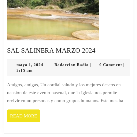
SAL
SAL SALINERA MARZO 2024
SALINERA
mayo
Radaccion
MARZO
mayo 1, 2024
Radaccion Radio
0 Comment
|
|
|
1,
Radio
2:15 am
2024
2024
Amigos, amigas, Un cordial saludo y los mejores deseos en
ocasión de este evento pascual, que la Iglesia nos permite
revivir como personas y como grupos humanos. Este mes ha
READ
READ MORE
MORE