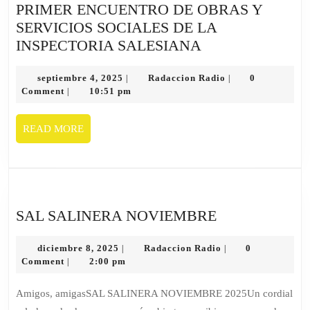
PRIMER ENCUENTRO DE OBRAS Y
SERVICIOS SOCIALES DE LA
PRIMER
INSPECTORIA SALESIANA
ENCUENTRO
septiembre
DE
Radaccion
septiembre 4, 2025
Radaccion Radio
0
|
|
4,
Radio
Comment
10:51 pm
|
OBRAS
2025
Y
READ
READ MORE
SERVICIOS
MORE
SOCIALES
DE
LA
INSPECTORIA
SAL
SAL SALINERA NOVIEMBRE
SALESIANA
SALINERA
diciembre
NOVIEMBRE
Radaccion
diciembre 8, 2025
Radaccion Radio
0
|
|
8,
Radio
Comment
2:00 pm
|
2025
Amigos, amigasSAL SALINERA NOVIEMBRE 2025Un cordial