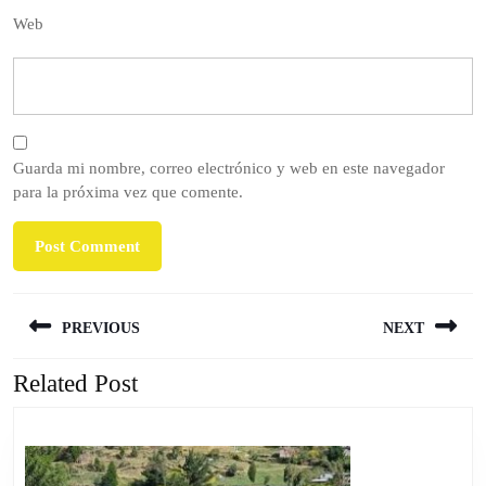
Web
Guarda mi nombre, correo electrónico y web en este navegador
para la próxima vez que comente.
Navegación
PREVIOUS
NEXT
de
entradas
Related Post
Previous
Next
post:
post: