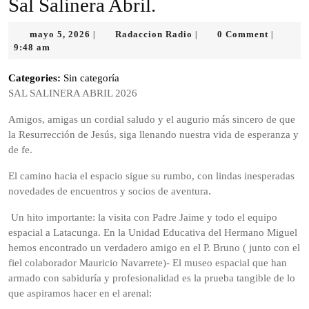
Sal Salinera Abril.
mayo
Radaccion
mayo 5, 2026
Radaccion Radio
0 Comment
|
|
|
5,
Radio
9:48 am
2026
Categories:
Sin categoría
SAL SALINERA ABRIL 2026
Amigos, amigas un cordial saludo y el augurio más sincero de que
la Resurrección de Jesús, siga llenando nuestra vida de esperanza y
de fe.
El camino hacia el espacio sigue su rumbo, con lindas inesperadas
novedades de encuentros y socios de aventura.
Un hito importante: la visita con Padre Jaime y todo el equipo
espacial a Latacunga. En la Unidad Educativa del Hermano Miguel
hemos encontrado un verdadero amigo en el P. Bruno ( junto con el
fiel colaborador Mauricio Navarrete)- El museo espacial que han
armado con sabiduría y profesionalidad es la prueba tangible de lo
que aspiramos hacer en el arenal: