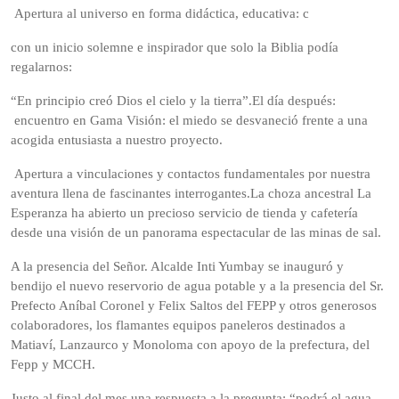
Apertura al universo en forma didáctica, educativa: c
con un inicio solemne e inspirador que solo la Biblia podía
regalarnos:
“En principio creó Dios el cielo y la tierra”.El día después:
encuentro en Gama Visión: el miedo se desvaneció frente a una
acogida entusiasta a nuestro proyecto.
Apertura a vinculaciones y contactos fundamentales por nuestra
aventura llena de fascinantes interrogantes.La choza ancestral La
Esperanza ha abierto un precioso servicio de tienda y cafetería
desde una visión de un panorama espectacular de las minas de sal.
A la presencia del Señor. Alcalde Inti Yumbay se inauguró y
bendijo el nuevo reservorio de agua potable y a la presencia del Sr.
Prefecto Aníbal Coronel y Felix Saltos del FEPP y otros generosos
colaboradores, los flamantes equipos paneleros destinados a
Matiaví, Lanzaurco y Monoloma con apoyo de la prefectura, del
Fepp y MCCH.
Justo al final del mes una respuesta a la pregunta; “podrá el agua