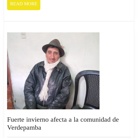
READ
READ MORE
MORE
Fuerte invierno afecta a la comunidad de
Fuerte
Verdepamba
invierno