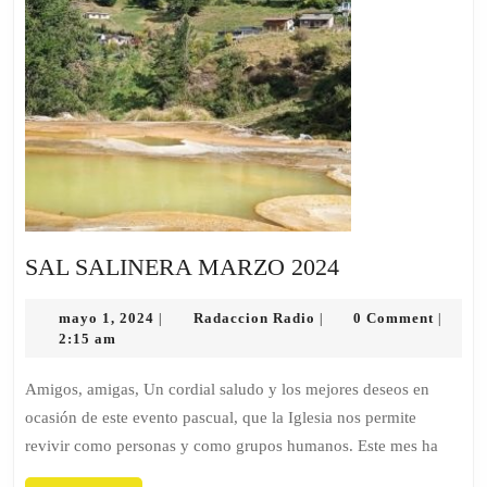
SAL
SAL SALINERA MARZO 2024
SALINERA
mayo
Radaccion
MARZO
mayo 1, 2024
Radaccion Radio
0 Comment
|
|
|
1,
Radio
2:15 am
2024
2024
Amigos, amigas, Un cordial saludo y los mejores deseos en
ocasión de este evento pascual, que la Iglesia nos permite
revivir como personas y como grupos humanos. Este mes ha