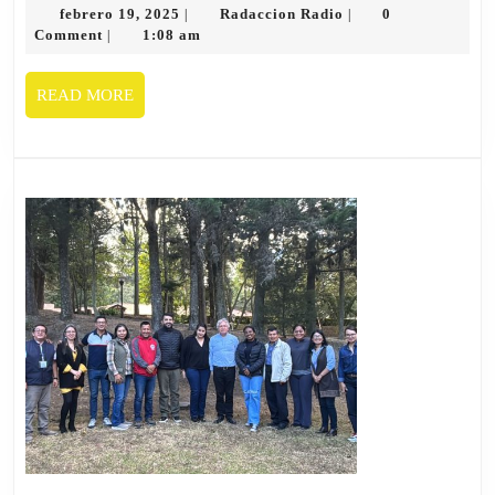
afecta
febrero
Radaccion
febrero 19, 2025
Radaccion Radio
0
|
|
19,
Radio
Comment
1:08 am
|
a
2025
la
READ
READ MORE
comunidad
MORE
de
Verdepamba