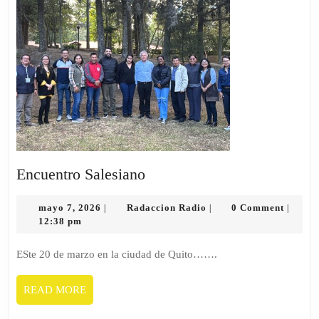
Encuentro
Encuentro Salesiano
Salesiano
mayo
Radaccion
mayo 7, 2026
Radaccion Radio
0 Comment
|
|
|
7,
Radio
12:38 pm
2026
ESte 20 de marzo en la ciudad de Quito…….
READ
READ MORE
MORE