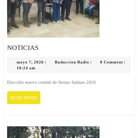
NOTICIAS
NOTICIAS
mayo
Radaccion
mayo 7, 2026
Radaccion Radio
0 Comment
|
|
|
7,
Radio
10:24 am
2026
Elección nuevo comité de fiestas Salinas 2026
READ
READ MORE
MORE