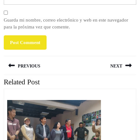
Guarda mi nombre, correo electrónico y web en este navegador
para la próxima vez que comente.
Navegación
PREVIOUS
NEXT
de
entradas
Related Post
Previous
Next
post:
post: