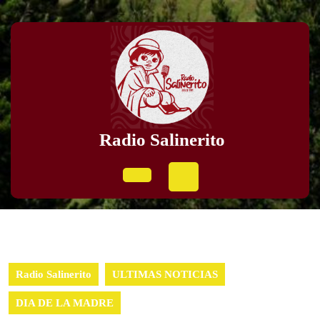
Skip
to
content
Skip
to
content
Radio Salinerito
Open
Button
Radio Salinerito
ULTIMAS NOTICIAS
DIA DE LA MADRE