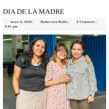
DIA DE LA MADRE
mayo
Radaccion
mayo 6, 2026
Radaccion Radio
0 Comment
|
|
|
6,
Radio
9:01 pm
2026