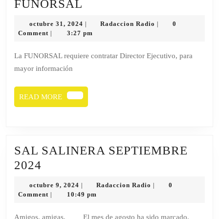
FUNORSAL
FUNORSAL
octubre
Radaccion
octubre 31, 2024
Radaccion Radio
0
|
|
31,
Radio
Comment
3:27 pm
|
2024
La FUNORSAL requiere contratar Director Ejecutivo, para
mayor información
READ
READ MORE
MORE
SAL SALINERA SEPTIEMBRE
SAL
2024
SALINERA
octubre
Radaccion
octubre 9, 2024
Radaccion Radio
0
|
|
SEPTIEMBRE
9,
Radio
Comment
10:49 pm
|
2024
2024
Amigos, amigas, El mes de agosto ha sido marcado,