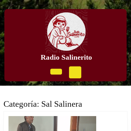
Skip
to
content
Skip
to
content
Radio Salinerito
Open
Button
Categoría:
Sal Salinera