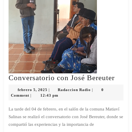
Conv
Conversatorio con José Bereuter
con
febrero
Radaccion
febrero 5, 2025
Radaccion Radio
0
|
|
José
5,
Radio
Comment
12:43 pm
|
2025
Bereu
La tarde del 04 de febrero, en el salón de la comuna Matiaví
Salinas se realizó el conversatorio con José Bereuter, donde se
compartió las experiencias y la importancia de