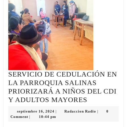
SERVICIO DE CEDULACIÓN EN
LA PARROQUIA SALINAS
PRIORIZARÁ A NIÑOS DEL CDI
SERVICIO
Y ADULTOS MAYORES
DE
septiembre
Radaccion
septiembre 16, 2024
Radaccion Radio
0
|
|
CEDULACI
16,
Radio
Comment
10:44 pm
|
2024
EN