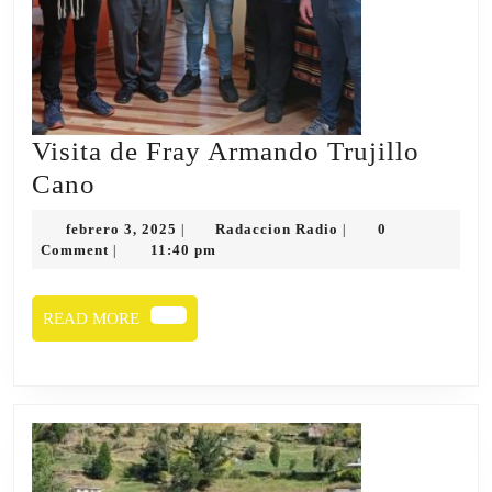
Visita de Fray Armando Trujillo
Visita
Cano
de
febrero
Radaccion
febrero 3, 2025
Radaccion Radio
0
|
|
Fray
3,
Radio
Comment
11:40 pm
|
2025
Armando
Trujillo
READ
READ MORE
Cano
MORE