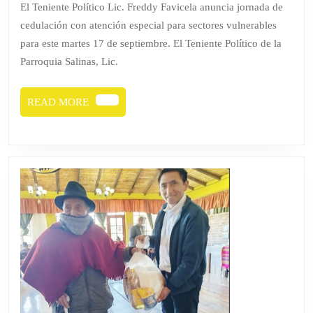
El Teniente Político Lic. Freddy Favicela anuncia jornada de
LA
cedulación con atención especial para sectores vulnerables
PARROQUI
para este martes 17 de septiembre. El Teniente Político de la
SALINAS
Parroquia Salinas, Lic.
PRIORIZA
A
READ
READ MORE
MORE
NIÑOS
DEL
CDI
Y
ADULTOS
MAYORES