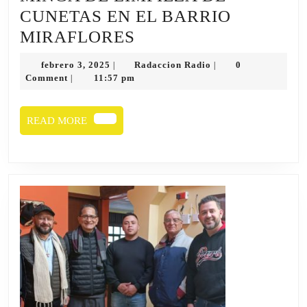
CUNETAS EN EL BARRIO
MINGA
MIRAFLORES
DE
febrero
Radaccion
febrero 3, 2025
Radaccion Radio
0
|
|
LIMPIEZA
3,
Radio
Comment
11:57 pm
|
2025
DE
CUNETAS
READ
READ MORE
MORE
EN
EL
BARRIO
MIRAFLORES