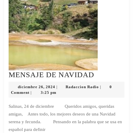
MENSAJE
MENSAJE DE NAVIDAD
DE
diciembre
Radaccion
diciembre 26, 2024
Radaccion Radio
0
|
|
NAVIDAD
26,
Radio
Comment
3:25 pm
|
2024
Salinas, 24 de diciembre Queridos amigos, queridas
amigas, Antes todo, los mejores deseos de una Navidad
serena y fecunda. Pensando en la palabra que se usa en
español para definir