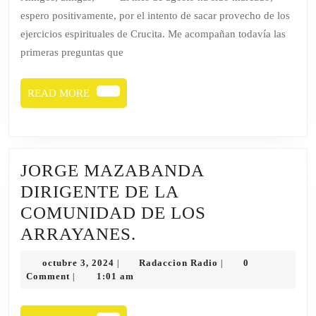
espero positivamente, por el intento de sacar provecho de los
ejercicios espirituales de Crucita. Me acompañan todavía las
primeras preguntas que
READ
READ MORE
MORE
JORGE MAZABANDA
DIRIGENTE DE LA
COMUNIDAD DE LOS
JORGE
ARRAYANES.
MAZABANDA
octubre
Radaccion
octubre 3, 2024
Radaccion Radio
0
|
|
DIRIGENTE
3,
Radio
Comment
1:01 am
|
2024
DE