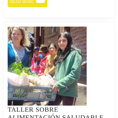
LA
READ
READ MORE
MORE
COMUNIDAD
DE
LOS
ARRAYANES.
TALLER SOBRE
ALIMENTACIÓN SALUDABLE