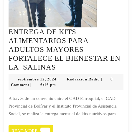
ENTREGA DE KITS
ALIMENTARIOS PARA
ADULTOS MAYORES
FORTALECE EL BIENESTAR EN
ENTREGA
LA SALINAS
DE
septiembre
Radaccion
septiembre 12, 2024
Radaccion Radio
0
|
|
KITS
12,
Radio
Comment
6:16 pm
|
2024
ALIMENTARIOS
A través de un convenio entre el GAD Parroquial, el GAD
PARA
Provincial de Bolívar y el Instituto Provincial de Asistencia
ADULTOS
Social, se realiza la entrega mensual de kits nutritivos para
MAYORES
FORTALECE
READ
READ MORE