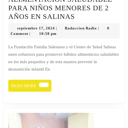
PARA NIÑOS MENORES DE 2
TALLER
AÑOS EN SALINAS
SOBRE
septiembre
Radaccion
septiembre 17, 2024
Radaccion Radio
0
|
|
ALIMENTACIÓ
17,
Radio
Comment
10:58 pm
|
2024
SALUDABLE
La Fundación Familia Salesiana y el Centro de Salud Salinas
PARA
unen esfuerzos para promover hábitos alimenticios saludables
NIÑOS
en los más pequeños y de esta manera prevenir la
MENORES
desnutrición infantil En
DE
2
READ
READ MORE
MORE
AÑOS
EN
SALINAS